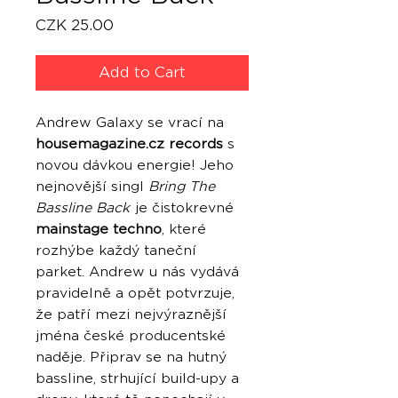
Price
CZK 25.00
Add to Cart
Andrew Galaxy se vrací na
housemagazine.cz records
s
novou dávkou energie! Jeho
nejnovější singl
Bring The
Bassline Back
je čistokrevné
mainstage techno
, které
rozhýbe každý taneční
parket. Andrew u nás vydává
pravidelně a opět potvrzuje,
že patří mezi nejvýraznější
jména české producentské
naděje. Připrav se na hutný
bassline, strhující build-upy a