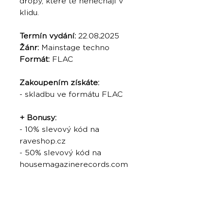
dropy, které tě nenechají v
klidu.
Termín vydání:
22.08
.
2025
Žánr:
Mainstage techno
Formát:
FLAC
Zakoupením získáte:
- skladbu ve formátu FLAC
+ Bonusy:
- 10% slevový kód na
raveshop.cz
- 50% slevový kód na
housemagazinerecords.com