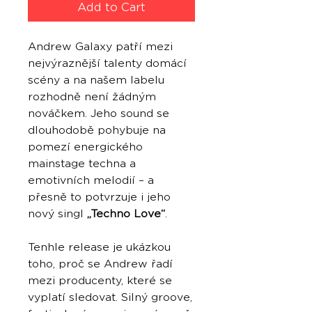
Add to Cart
Andrew Galaxy patří mezi
nejvýraznější talenty domácí
scény a na našem labelu
rozhodně není žádným
nováčkem. Jeho sound se
dlouhodobě pohybuje na
pomezí energického
mainstage techna a
emotivních melodií – a
přesně to potvrzuje i jeho
nový singl
„Techno Love“
.
Tenhle release je ukázkou
toho, proč se Andrew řadí
mezi producenty, které se
vyplatí sledovat. Silný groove,