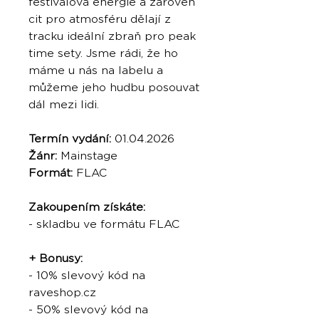
festivalová energie a zároveň
cit pro atmosféru dělají z
tracku ideální zbraň pro peak
time sety. Jsme rádi, že ho
máme u nás na labelu a
můžeme jeho hudbu posouvat
dál mezi lidi.
Termín vydání:
01.04.2026
Žánr:
Mainstage
Formát:
FLAC
Zakoupením získáte:
- skladbu ve formátu FLAC
+ Bonusy:
- 10% slevový kód na
raveshop.cz
- 50% slevový kód na