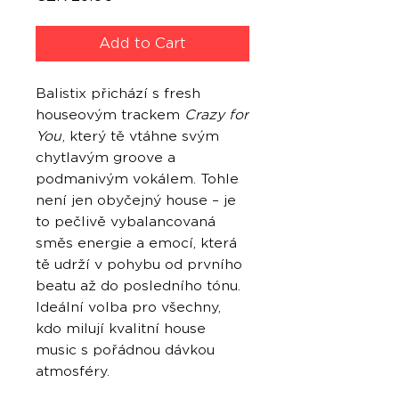
Add to Cart
Balistix přichází s fresh
houseovým trackem
Crazy for
You
, který tě vtáhne svým
chytlavým groove a
podmanivým vokálem. Tohle
není jen obyčejný house – je
to pečlivě vybalancovaná
směs energie a emocí, která
tě udrží v pohybu od prvního
beatu až do posledního tónu.
Ideální volba pro všechny,
kdo milují kvalitní house
music s pořádnou dávkou
atmosféry.