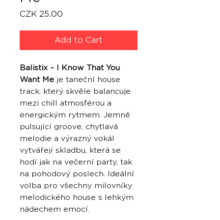
Price
CZK 25.00
Add to Cart
Balistix – I Know That You
Want Me
je taneční house
track, který skvěle balancuje
mezi chill atmosférou a
energickým rytmem. Jemně
pulsující groove, chytlavá
melodie a výrazný vokál
vytvářejí skladbu, která se
hodí jak na večerní party, tak
na pohodový poslech. Ideální
volba pro všechny milovníky
melodického house s lehkým
nádechem emocí.