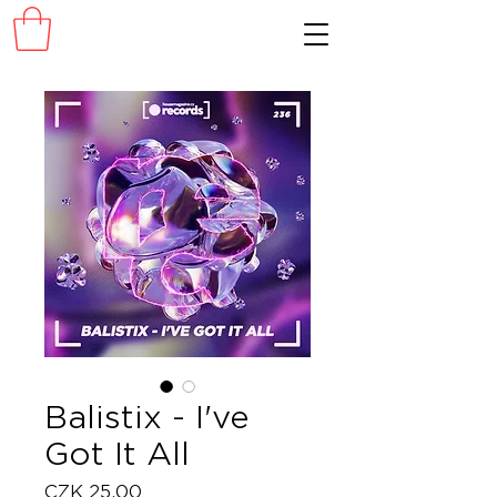
Balistix - I've
Got It All
Price
CZK 25.00