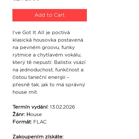
Add to Cart
I’ve Got It All je poctivá
klasická housovka postavená
na pevném groovu, funky
rytmice a chytlavém vokálu,
který tě nepustí. Balistix vsází
na jednoduchost, funkčnost a
čistou taneční energii –
přesně tak, jak to má správný
house mít.
Termín vydání:
13.02.2026
Žánr: H
ouse
Formát:
FLAC
Zakoupením získáte: