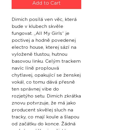
Add to Cart
Dimich posílá ven věc, která
bude v klubech skvěle
fungovat. „All My Girls“ je
poctivej a hodně povedenej
electro house, kterej sází na
vyloženě tlustou, hutnou
basovou linku. Celým trackem
navíc líně proplouvá
chytlavej, opakující se ženskej
vokál, co tomu dává přesně
ten správnej vibe do
rozjetýho setu. Dimich zkrátka
znovu potvrzuje, že má jako
producent skvělej sluch na
tracky, co mají koule a šlapou
od začátku do konce. Žádná