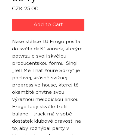
Price
CZK 25.00
Add to Cart
Naše stálice DJ Frogo posílá
do světa další kousek, kterým
potvrzuje svoji skvělou
producentskou formu. Singl
„Tell Me That Youre Sorry“ je
poctivej, krásně svižnej
progressive house, kterej tě
okamžitě chytne svou
výraznou melodickou linkou.
Frogo tady skvěle trefil
balanc – track má v sobě
dostatek klubové dravosti na
to, aby rozhýbal party v