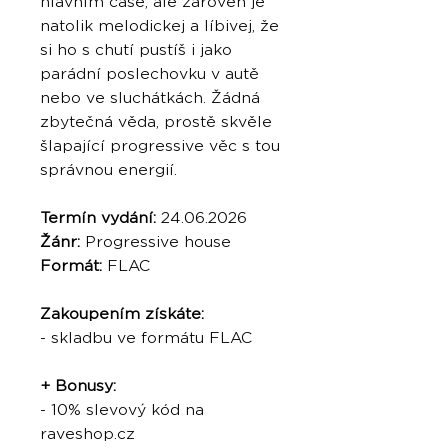
hlavním čase, ale zároveň je
natolik melodickej a líbivej, že
si ho s chutí pustíš i jako
parádní poslechovku v autě
nebo ve sluchátkách. Žádná
zbytečná věda, prostě skvěle
šlapající progressive věc s tou
správnou energií.
Termín vydání:
24.06.2026
Žánr:
Progressive house
Formát:
FLAC
Zakoupením získáte:
- skladbu ve formátu FLAC
+ Bonusy:
- 10% slevový kód na
raveshop.cz