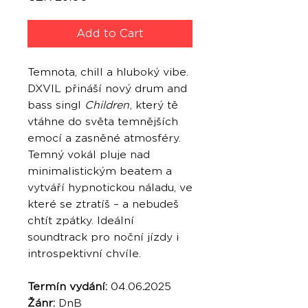
Add to Cart
Temnota, chill a hluboký vibe.
DXVIL přináší nový drum and
bass singl
Children
, který tě
vtáhne do světa temnějších
emocí a zasněné atmosféry.
Temný vokál pluje nad
minimalistickým beatem a
vytváří hypnotickou náladu, ve
které se ztratíš – a nebudeš
chtít zpátky. Ideální
soundtrack pro noční jízdy i
introspektivní chvíle.
Termín vydání:
04.06
.
2025
Žánr:
DnB