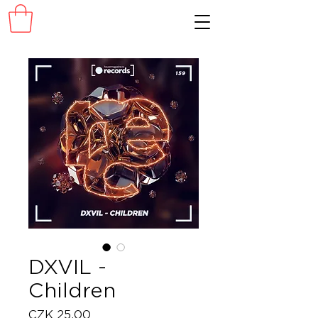
DXVIL -
Children
Price
CZK 25.00