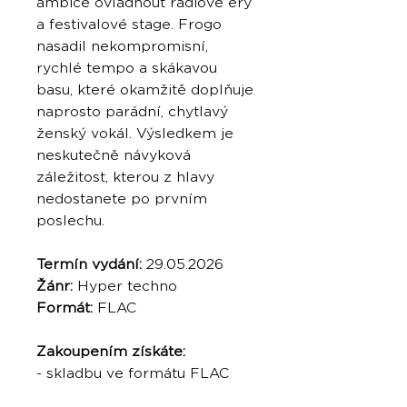
ambice ovládnout rádiové éry
a festivalové stage. Frogo
nasadil nekompromisní,
rychlé tempo a skákavou
basu, které okamžitě doplňuje
naprosto parádní, chytlavý
ženský vokál. Výsledkem je
neskutečně návyková
záležitost, kterou z hlavy
nedostanete po prvním
poslechu.
Termín vydání:
29.05.2026
Žánr:
Hyper techno
Formát:
FLAC
Zakoupením získáte:
- skladbu ve formátu FLAC