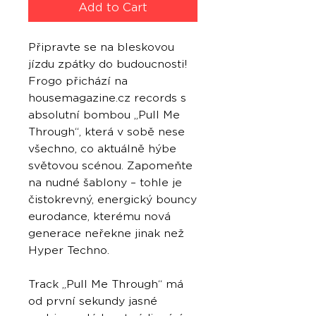
Add to Cart
Připravte se na bleskovou
jízdu zpátky do budoucnosti!
Frogo přichází na
housemagazine.cz records s
absolutní bombou „Pull Me
Through“, která v sobě nese
všechno, co aktuálně hýbe
světovou scénou. Zapomeňte
na nudné šablony – tohle je
čistokrevný, energický bouncy
eurodance, kterému nová
generace neřekne jinak než
Hyper Techno.
Track „Pull Me Through“ má
od první sekundy jasné