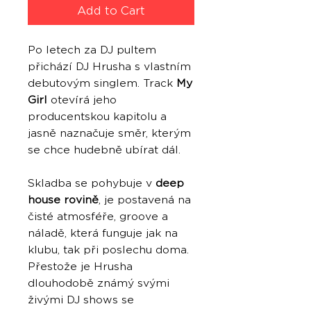
Add to Cart
Po letech za DJ pultem
přichází DJ Hrusha s vlastním
debutovým singlem. Track
My
Girl
otevírá jeho
producentskou kapitolu a
jasně naznačuje směr, kterým
se chce hudebně ubírat dál.
Skladba se pohybuje v
deep
house rovině
, je postavená na
čisté atmosféře, groove a
náladě, která funguje jak na
klubu, tak při poslechu doma.
Přestože je Hrusha
dlouhodobě známý svými
živými DJ shows se