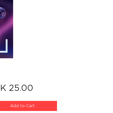
Price
K 25.00
Add to Cart