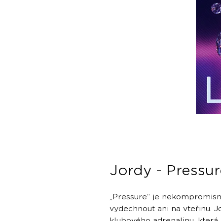
Jordy - Pressur
„Pressure“ je nekompromis
vydechnout ani na vteřinu. J
klubového adrenalinu, která 