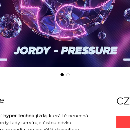
e
CZ
ní
hyper techno jízda
, která tě nenechá
ordy tady servíruje čistou dávku
rozproudí i ten největší dancefloor.