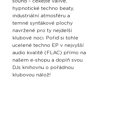
sound – čekejte valivé,
hypnotické techno beaty,
industriální atmosféru a
temné synťákové plochy
navržené pro ty nejdelší
klubové noci. Pořiď si tohle
ucelené techno EP v nejvyšší
audio kvalitě (FLAC) přímo na
našem e-shopu a doplň svou
DJs knihovnu o pořádnou
klubovou nálož!