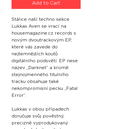
Add to Cart
Stálice naší techno sekce
Lukkas Aven se vrací na
housemagazine.cz records s
novým dvoutrackovým EP,
které vás zavede do
nejtemnějších koutů
digitálního podsvětí. EP nese
název „Darknet“ a kromě
stejnojmenného titulního
tracku obsahuje také
nekompromisní pecku „Fatal
Error“.
Lukkas v obou případech
doručuje svůj pověstný,
precizně vyprodukovaný