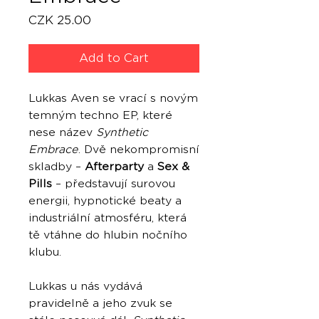
Price
CZK 25.00
Add to Cart
Lukkas Aven se vrací s novým
temným techno EP, které
nese název
Synthetic
Embrace
. Dvě nekompromisní
skladby –
Afterparty
a
Sex &
Pills
– představují surovou
energii, hypnotické beaty a
industriální atmosféru, která
tě vtáhne do hlubin nočního
klubu.
Lukkas u nás vydává
pravidelně a jeho zvuk se