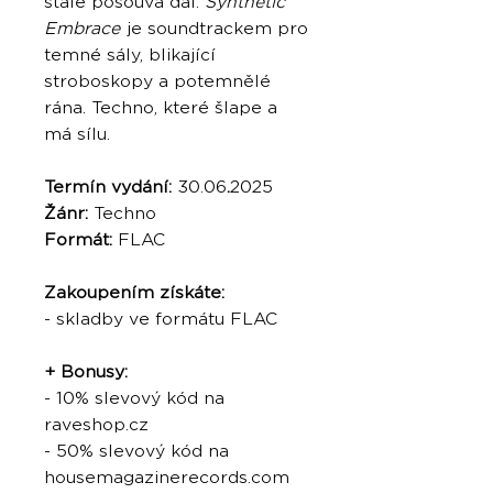
stále posouvá dál.
Synthetic
Embrace
je soundtrackem pro
temné sály, blikající
stroboskopy a potemnělé
rána. Techno, které šlape a
má sílu.
Termín vydání:
30.06
.
2025
Žánr:
Techno
Formát:
FLAC
Zakoupením získáte:
- skladby ve formátu FLAC
+ Bonusy:
- 10% slevový kód na
raveshop.cz
- 50% slevový kód na
housemagazinerecords.com