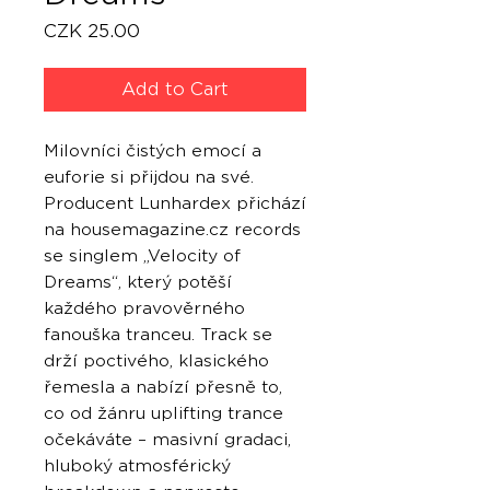
Price
CZK 25.00
Add to Cart
Milovníci čistých emocí a
euforie si přijdou na své.
Producent Lunhardex přichází
na housemagazine.cz records
se singlem „Velocity of
Dreams“, který potěší
každého pravověrného
fanouška tranceu. Track se
drží poctivého, klasického
řemesla a nabízí přesně to,
co od žánru uplifting trance
očekáváte – masivní gradaci,
hluboký atmosférický