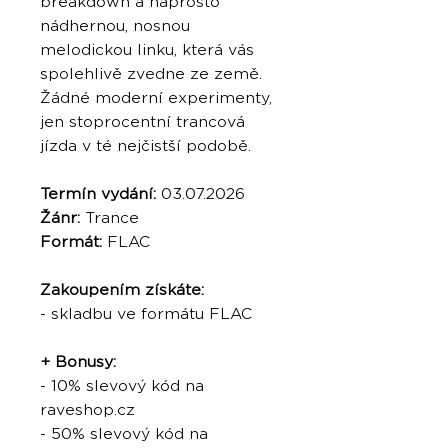
breakdown a naprosto
nádhernou, nosnou
melodickou linku, která vás
spolehlivě zvedne ze země.
Žádné moderní experimenty,
jen stoprocentní trancová
jízda v té nejčistší podobě.
Termín vydání:
03.07.2026
Žánr:
Trance
Formát:
FLAC
Zakoupením získáte:
- skladbu ve formátu FLAC
+ Bonusy:
- 10% slevový kód na
raveshop.cz
- 50% slevový kód na