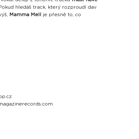
okud hledáš track, který rozproudí dav
výš,
Mamma Mell
je přesně to, co
op.cz
emagazinerecords.com