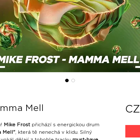
amma Mell
CZ
u!
Mike Frost
přichází s energickou drum
 Mell"
, která tě nenechá v klidu. Silný
 vokál dělají z tohohle tracku
must-have