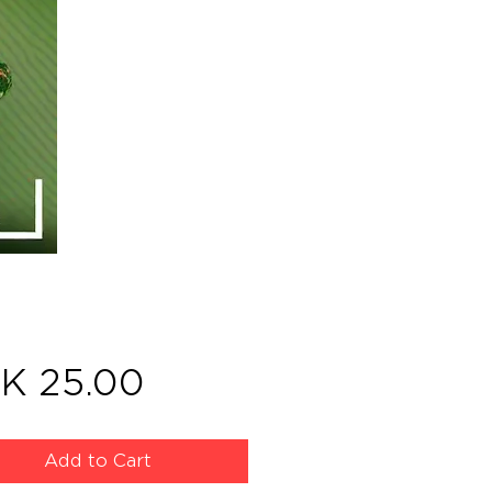
Price
K 25.00
Add to Cart