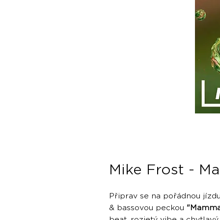
Mike Frost - M
Připrav se na pořádnou jízd
& bassovou peckou
"Mamma
beat, rozjetý vibe a chytlavý