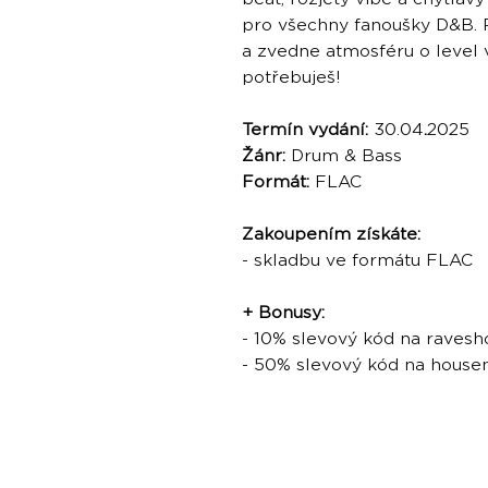
pro všechny fanoušky D&B. P
a zvedne atmosféru o level 
potřebuješ!
Termín vydání:
30.04
.
2025
Žánr:
Drum & Bass
Formát:
FLAC
Zakoupením získáte:
- skladbu ve formátu FLAC
+ Bonusy:
- 10% slevový kód na ravesh
- 50% slevový kód na hous