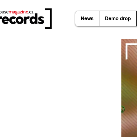
News
Demo drop