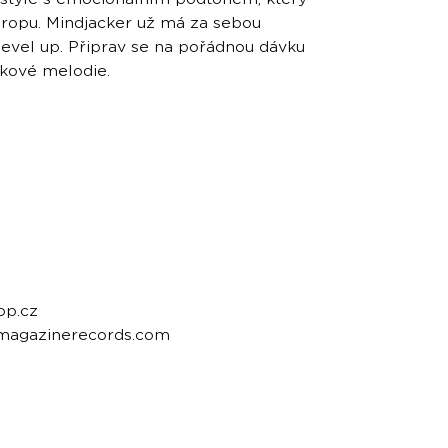
dropu. Mindjacker už má za sebou
e level up. Připrav se na pořádnou dávku
ykové melodie.
op.cz
emagazinerecords.com