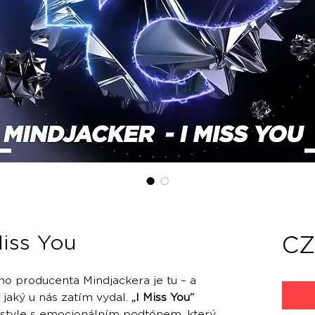
Miss You
CZ
ho producenta Mindjackera je tu – a
 jaký u nás zatím vydal.
„I Miss You“
rdstyle s emocionálním podtónem, který