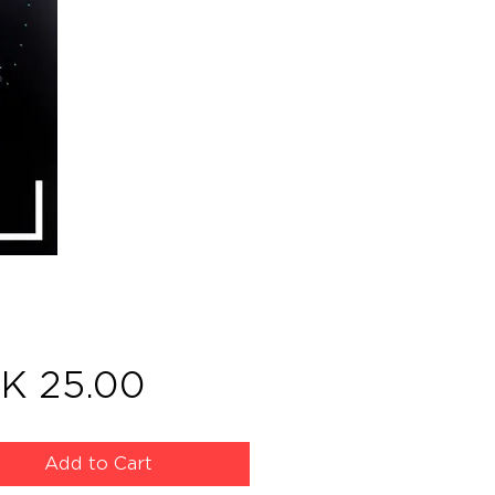
Price
K 25.00
Add to Cart