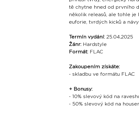
tě chytne hned od prvního 
několik releasů, ale tohle j
euforie, tvrdých kicků a náv
Termín vydání:
25.04
.
2025
Žánr:
Hardstyle
Formát:
FLAC
Zakoupením získáte:
- skladbu ve formátu FLAC
+ Bonusy:
- 10% slevový kód na ravesh
- 50% slevový kód na hous