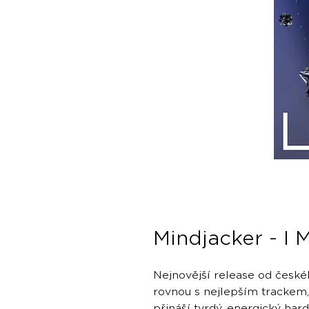
Mindjacker - I 
Nejnovější release od české
rovnou s nejlepším trackem,
přináší tvrdý, energický ha