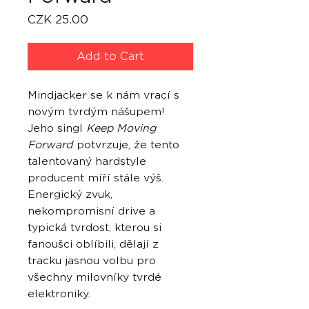
Price
CZK 25.00
Add to Cart
Mindjacker se k nám vrací s
novým tvrdým nášupem!
Jeho singl
Keep Moving
Forward
potvrzuje, že tento
talentovaný hardstyle
producent míří stále výš.
Energický zvuk,
nekompromisní drive a
typická tvrdost, kterou si
fanoušci oblíbili, dělají z
tracku jasnou volbu pro
všechny milovníky tvrdé
elektroniky.