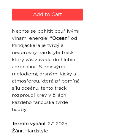
Add to Cart
Nechte se pohltit bouřlivými
vlnami energie!
"Ocean"
od
Mindjackera je tvrdý a
neúprosný hardstyle track,
který vás zavede do hlubin
adrenalinu. S epickými
melodiemi, drsnými kicky a
atmosférou, která připomíná
sílu oceánu, tento track
rozproudí krev v žilách
každého fanouška tvrdé
hudby.
Termín vydání:
27.1.2025
Žánr:
Hardstyle