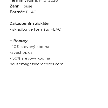
Termín vydání:
14.01.2026
Žánr:
House
Formát:
FLAC
Zakoupením získáte:
- skladbu ve formátu FLAC
+ Bonusy:
- 10% slevový kód na
raveshop.cz
- 50% slevový kód na
housemagazinerecords.com