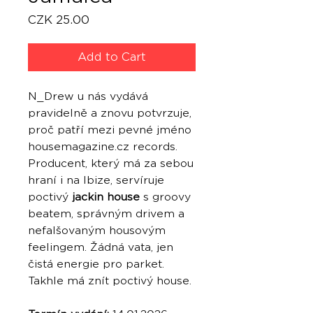
Price
CZK 25.00
Add to Cart
N_Drew u nás vydává
pravidelně a znovu potvrzuje,
proč patří mezi pevné jméno
housemagazine.cz records.
Producent, který má za sebou
hraní i na Ibize, servíruje
poctivý
jackin house
s groovy
beatem, správným drivem a
nefalšovaným housovým
feelingem. Žádná vata, jen
čistá energie pro parket.
Takhle má znít poctivý house.