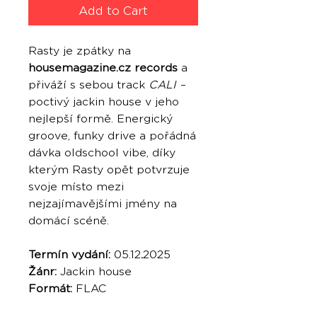
Add to Cart
Rasty je zpátky na
housemagazine.cz records
a
přiváží s sebou track
CALI
–
poctivý jackin house v jeho
nejlepší formě. Energický
groove, funky drive a pořádná
dávka oldschool vibe, díky
kterým Rasty opět potvrzuje
svoje místo mezi
nejzajímavějšími jmény na
domácí scéně.
Termín vydání:
05.12
.
2025
Žánr:
Jackin house
Formát:
FLAC