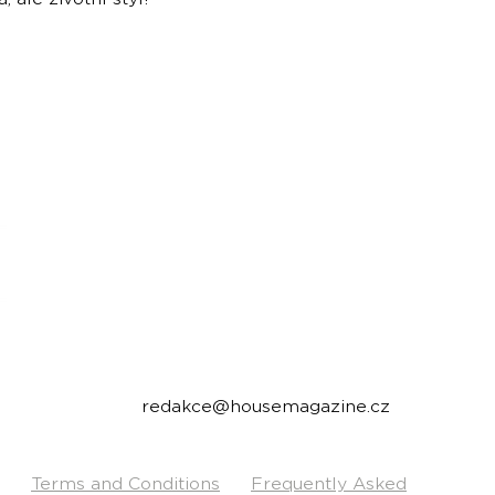
housemagazine.cz records is a Czech label publi
We do not set limits on genres and we like t
bigroom, future house, bass house, tech house to
Do you have a good track and want to release it 
Send us a link to listen to and we will write you.
Contact:
redakce@housemagazine.cz
Terms and Conditions
Frequently Asked