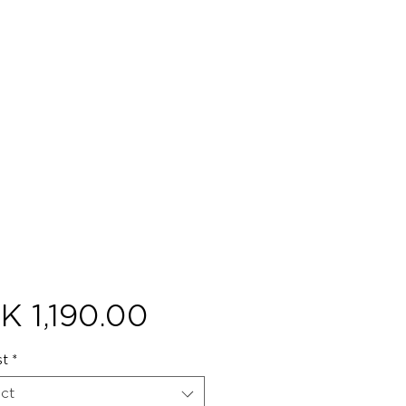
Price
K 1,190.00
st
*
ct