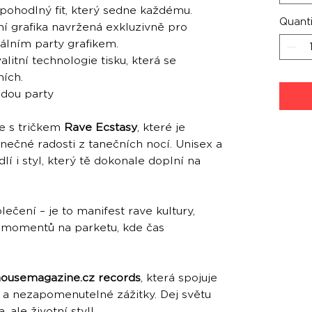
 pohodlný fit, který sedne každému.
Quanti
ní grafika navržená exkluzivně pro
álním party grafikem.
litní technologie tisku, která se
ích.
dou party
e s tričkem
Rave Ecstasy
, které je
nečné radosti z tanečních nocí. Unisex a
í i styl, který tě dokonale doplní na
blečení – je to manifest rave kultury,
 momentů na parketu, kde čas
housemagazine.cz records
, která spojuje
ec a nezapomenutelné zážitky. Dej světu
, ale životní styl!