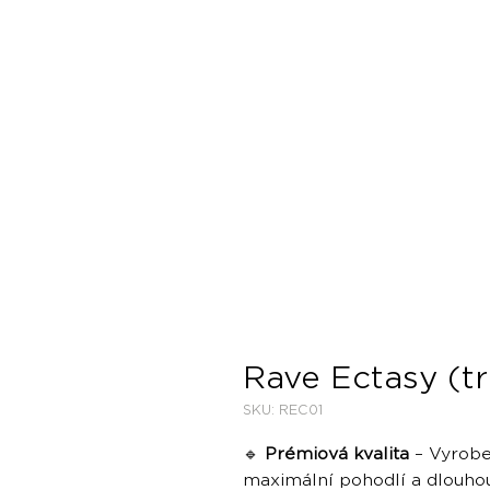
Rave Ectasy (tr
SKU: REC01
🔹
Prémiová kvalita
– Vyrobe
maximální pohodlí a dlouhou