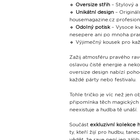
🔹
Oversize střih
– Stylový a
🔹
Unikátní design
– Originál
housemagazine.cz profesion
🔹
Odolný potisk
– Vysoce kva
nesepere ani po mnoha pran
🔹
Výjimečný kousek pro kaž
Zažij atmosféru pravého rav
oslavou čisté energie a neko
oversize design nabízí pohodl
každé párty nebo festivalu.
Tohle tričko je víc než jen o
připomínka těch magických
neexistuje a hudba tě unáší.
Součást
exkluzivní kolekce 
ty, kteří žijí pro hudbu, tan
vědět, že rave není jen záliba