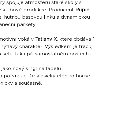
erý spojuje atmosféru staré školy s
 klubové produkce. Producent
Rupin
e, hutnou basovou linku a dynamickou
taneční parkety.
emotivní vokály
Tatjany X
, které dodávají
hytlavý charakter. Výsledkem je track,
 setu, tak i při samostatném poslechu.
jako nový singl na labelu
a potvrzuje, že klasický electro house
gicky a současně.