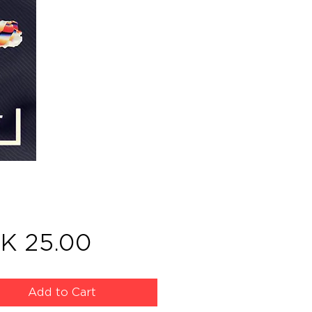
Price
K 25.00
Add to Cart