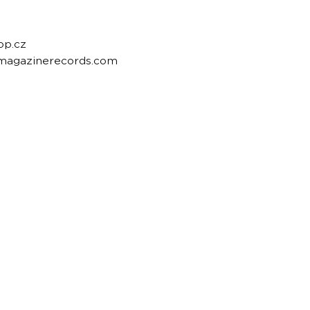
op.cz
emagazinerecords.com
housemagazine.cz records is a Czech label publi
We do not set limits on genres and we like t
bigroom, future house, bass house, tech house to
Do you have a good track and want to release it 
Send us a link to listen to and we will write you.