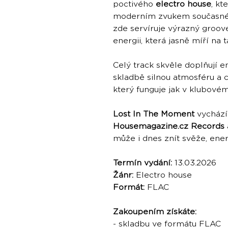
poctivého
electro house
, kt
moderním zvukem současné
zde servíruje výrazný groov
energii, která jasně míří na 
Celý track skvěle doplňují 
skladbě silnou atmosféru a c
který funguje jak v klubovém
Lost In The Moment
vychází 
Housemagazine.cz Records
může i dnes znít svěže, ener
Termín vydání:
13.03.2026
Žánr:
Electro house
Formát:
FLAC
Zakoupením získáte:
- skladbu ve formátu FLAC