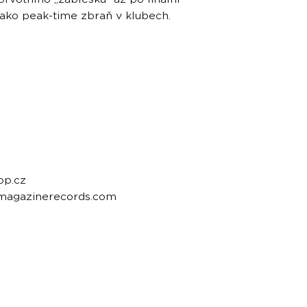
jako peak-time zbraň v klubech.
op.cz
emagazinerecords.com