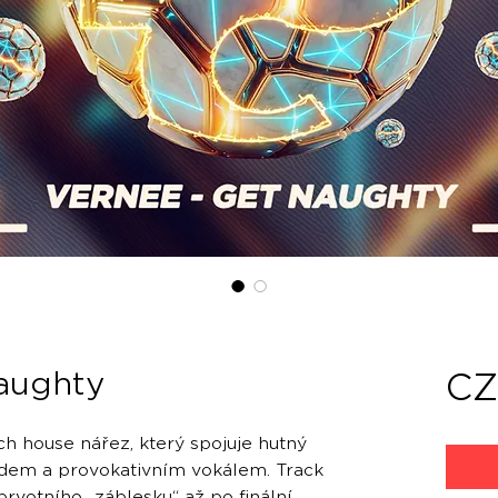
aughty
CZ
ch house nářez, který spojuje hutný
dem a provokativním vokálem. Track
prvotního „záblesku“ až po finální