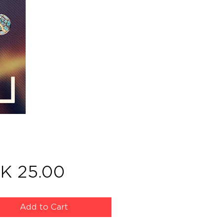
Price
K 25.00
Add to Cart