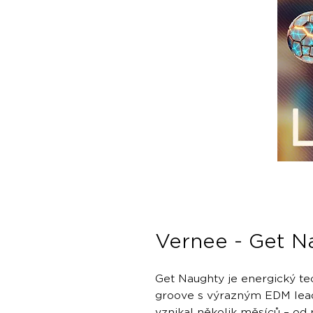
Vernee - Get N
Get Naughty je energický te
groove s výrazným EDM lea
vznikal několik měsíců – od 