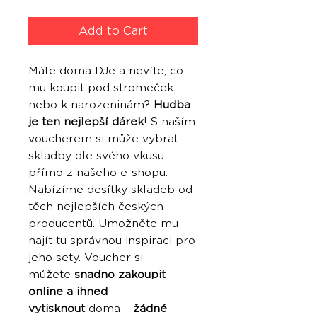
Add to Cart
Máte doma DJe a nevíte, co
mu koupit pod stromeček
nebo k narozeninám?
Hudba
je ten nejlepší dárek
! S naším
voucherem si může vybrat
skladby dle svého vkusu
přímo z našeho e-shopu.
Nabízíme desítky skladeb od
těch nejlepších českých
producentů. Umožněte mu
najít tu správnou inspiraci pro
jeho sety. Voucher si
můžete
snadno zakoupit
online a ihned
vytisknout
doma –
žádné