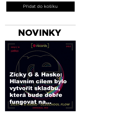
Přidat do košíku
NOVINKY
Zicky G & Hasko:
Hlavním cílem bylo
vytvořit skladbu,
která bude dobře
fungovat na
parketu.