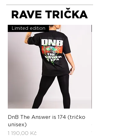
RAVE TRIČKA
Limited edition
Limited edition
DnB The Answer is 174 (tričko
Hardstyle Hard L
unisex)
(tričko unisex)
Cena
Cena
1 190,00 Kč
1 190,00 Kč