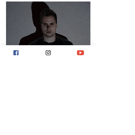
Denis Weisz v
rozhovoru: Čekej
nečekaný.
Odebírej novinky!
odeslat