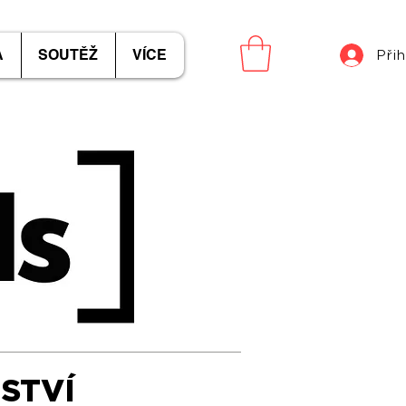
A
SOUTĚŽ
VÍCE
Přih
STVÍ