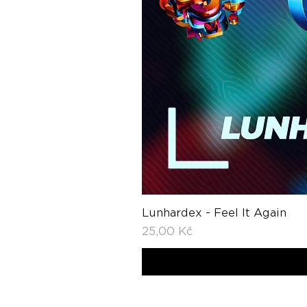
Lunhardex - Feel It Again
Cena
25,00 Kč