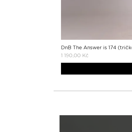
DnB The Answer is 174 (tričk
Cena
1 190,00 Kč