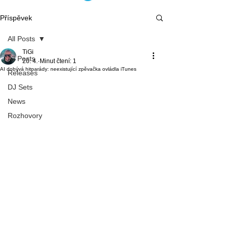
Příspěvek
All Posts
TiGi
All Posts
20. 4.
Minut čtení: 1
AI dobývá hitparády: neexistující zpěvačka ovládla iTunes
Releases
DJ Sets
News
Rozhovory