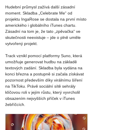
Hudební průmysl zažívá další zásadní 
moment. Skladba „Celebrate Me“ od 
projektu IngaRose se dostala na první místo 
amerického i globálního iTunes chartu. 
Zásadní na tom je, že tato „zpěvačka“ ve 
skutečnosti neexistuje – jde o plně uměle 
vytvořený projekt.
Track vznikl pomocí platformy Suno, která 
umožňuje generovat hudbu na základě 
textových zadání. Skladba byla vydána na 
konci března a postupně si začala získávat 
pozornost především díky virálnímu šíření 
na TikToku. Právě sociální sítě sehrály 
klíčovou roli v jejím růstu, který vyvrcholil 
obsazením nejvyšších příček v iTunes 
žebříčcích.