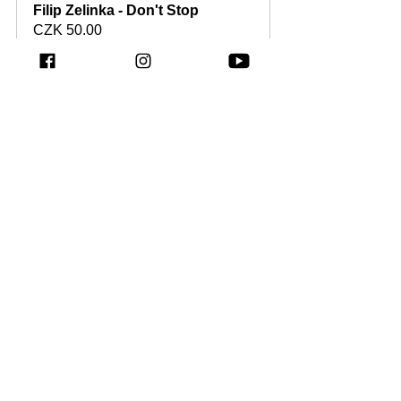
Filip Zelinka - Don't Stop
CZK 50.00
Koupit
Úspěch projektu IngaRose tak není jen 
jednorázovou kuriozitou, ale signálem širší 
změny. AI hudba se posouvá z 
experimentální fáze do mainstreamu a 
začíná reálně konkurovat tradičním 
umělcům. Otázkou zůstává, jak na tuto 
situaci zareagují vydavatelství, platformy i 
samotní posluchači.
Nejnovější příspěvky