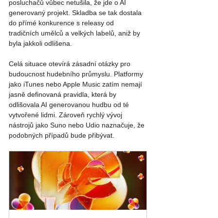
posluchačů vůbec netušila, že jde o AI 
generovaný projekt. Skladba se tak dostala 
do přímé konkurence s releasy od 
tradičních umělců a velkých labelů, aniž by 
byla jakkoli odlišena.
Celá situace otevírá zásadní otázky pro 
budoucnost hudebního průmyslu. Platformy 
jako iTunes nebo Apple Music zatím nemají 
jasně definovaná pravidla, která by 
odlišovala AI generovanou hudbu od té 
vytvořené lidmi. Zároveň rychlý vývoj 
nástrojů jako Suno nebo Udio naznačuje, že 
podobných případů bude přibývat.