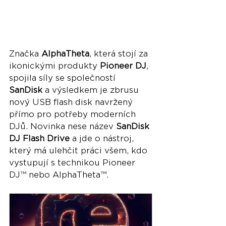
Značka 
AlphaTheta
, která stojí za 
ikonickými produkty 
Pioneer DJ
, 
spojila síly se společností 
SanDisk
 a výsledkem je zbrusu 
nový USB flash disk navržený 
přímo pro potřeby moderních 
DJů. Novinka nese název 
SanDisk 
DJ Flash Drive
 a jde o nástroj, 
který má ulehčit práci všem, kdo 
vystupují s technikou Pioneer 
DJ™ nebo AlphaTheta™.