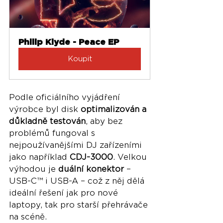
Philip Klyde - Peace EP
Koupit
Podle oficiálního vyjádření 
výrobce byl disk 
optimalizován a 
důkladně testován
, aby bez 
problémů fungoval s 
nejpoužívanějšími DJ zařízeními 
jako například 
CDJ-3000
. Velkou 
výhodou je 
duální konektor
 – 
USB-C™ i USB-A – což z něj dělá 
ideální řešení jak pro nové 
laptopy, tak pro starší přehrávače 
na scéně.