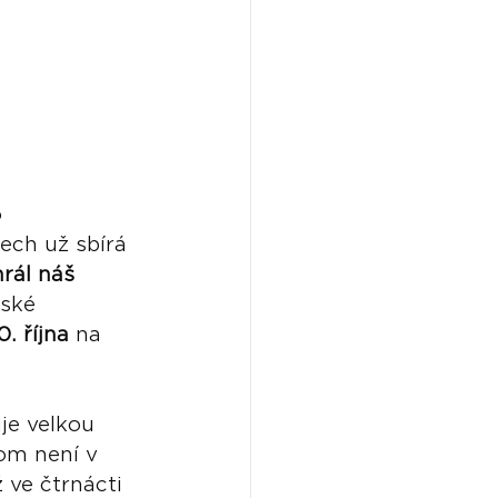
 
tech už sbírá 
rál náš 
ské 
. října
 na 
je velkou 
om není v 
ve čtrnácti 