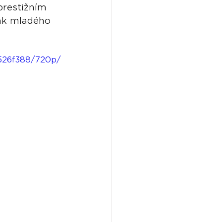
prestižním 
ak mladého 
4526f388/720p/