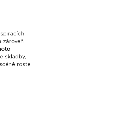
spiracích, 
 a zároveň 
hoto 
é skladby, 
 scéně roste 
.