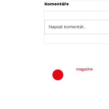
Komentáře
Napsat komentář...
Vangelisův první
syntetizátor Yamaha
CS-80 se prodal za
rekordních 534 000
dolarů: Jde o nejdražší
syntetizátor v historii