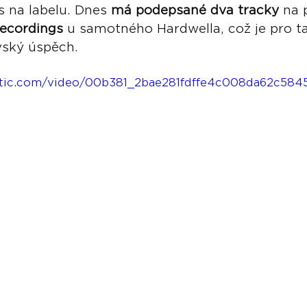
s na labelu. Dnes 
má podepsané dva tracky
 na 
ecordings
 u samotného Hardwella, což je pro t
ský úspěch. 
static.com/video/00b381_2bae281fdffe4c008da62c58