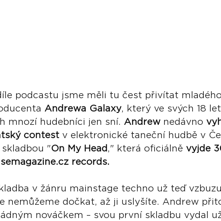
le podcastu jsme měli tu čest přivítat mladého
oducenta 
Andrewa Galaxy
, který ve svých 18 le
h mnozí hudebníci jen sní. 
Andrew
 nedávno 
vyh
ntský contest
 v elektronické taneční hudbě v Če
 skladbou "
On My Head
," která oficiálně 
vyjde 30
semagazine.cz
 records. 
skladba v žánru mainstage techno už teď vzbuzu
e nemůžeme dočkat, až ji uslyšíte. Andrew přit
ádným nováčkem – svou první skladbu vydal už 