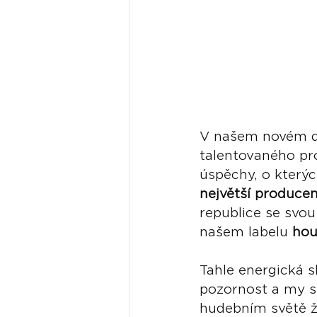
V našem novém dí
talentovaného pr
úspěchy, o kterýc
největší produce
republice se svou
našem labelu 
hou
Tahle energická 
pozornost a my s
hudebním světě ž