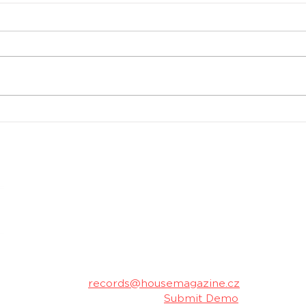
Universal prodává akcie
Ofic
Spotify za stovky
Tom
milionů
ven
housemagazine.cz records je český label vydá
hudbu. Neklademe meze žánrům a podporujeme m
Máš dobrý track a chceš ho vydat na naše
poslechu a my ti napíšeme.
Kontakt:
records@housemagazine.cz
Pošli nám svou hudbu:
Submit Demo