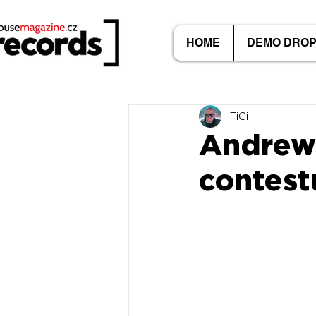
HOME
DEMO DRO
TiGi
Andrew 
contest