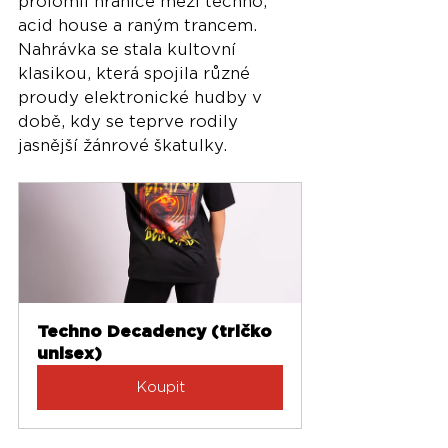
prolomil hranice mezi techno, 
acid house a raným trancem. 
Nahrávka se stala kultovní 
klasikou, která spojila různé 
proudy elektronické hudby v 
době, kdy se teprve rodily 
jasnější žánrové škatulky.
Techno Decadency (tričko 
unisex)
Koupit