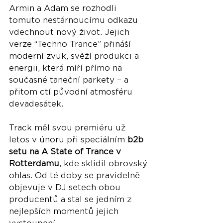
Armin a Adam se rozhodli 
tomuto nestárnoucímu odkazu 
vdechnout nový život. Jejich 
verze “Techno Trance” přináší 
moderní zvuk, svěží produkci a 
energii, která míří přímo na 
současné taneční parkety – a 
přitom ctí původní atmosféru 
devadesátek.
Track měl svou premiéru už 
letos v únoru při speciálním 
b2b 
setu na A State of Trance v 
Rotterdamu
, kde sklidil obrovský 
ohlas. Od té doby se pravidelně 
objevuje v DJ setech obou 
producentů a stal se jedním z 
nejlepších momentů jejich 