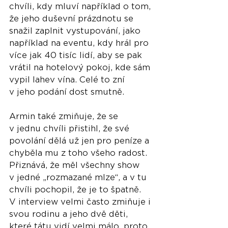
chvíli, kdy mluví například o tom, 
že jeho duševní prázdnotu se 
snažil zaplnit vystupování, jako 
například na eventu, kdy hrál pro 
více jak 40 tisíc lidí, aby se pak 
vrátil na hotelový pokoj, kde sám 
vypil lahev vína. Celé to zní 
v jeho podání dost smutně.
Armin také zmiňuje, že se 
v jednu chvíli přistihl, že své 
povolání dělá už jen pro peníze a 
chyběla mu z toho všeho radost. 
Přiznává, že měl všechny show 
v jedné „rozmazané mlze“, a v tu 
chvíli pochopil, že je to špatně.
V interview velmi často zmiňuje i 
svou rodinu a jeho dvě děti, 
které tátu vidí velmi málo, proto 