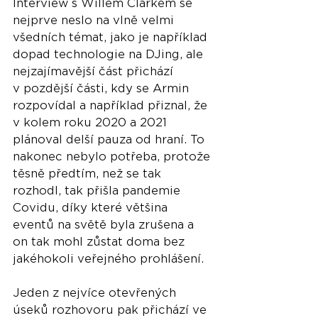
Interview s Willem Clarkem se 
nejprve neslo na vlně velmi 
všedních témat, jako je například 
dopad technologie na DJing, ale 
nejzajímavější část přichází 
v pozdější části, kdy se Armin 
rozpovídal a například přiznal, že 
v kolem roku 2020 a 2021 
plánoval delší pauza od hraní. To 
nakonec nebylo potřeba, protože 
těsně předtím, než se tak 
rozhodl, tak přišla pandemie 
Covidu, díky které většina 
eventů na světě byla zrušena a 
on tak mohl zůstat doma bez 
jakéhokoli veřejného prohlášení.
Jeden z nejvíce otevřených 
úseků rozhovoru pak přichází ve 