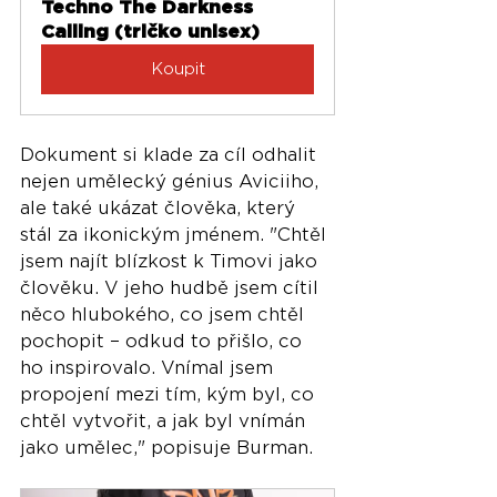
Techno The Darkness 
Calling (tričko unisex)
Koupit
Dokument si klade za cíl odhalit 
nejen umělecký génius Aviciiho, 
ale také ukázat člověka, který 
stál za ikonickým jménem. "Chtěl 
jsem najít blízkost k Timovi jako 
člověku. V jeho hudbě jsem cítil 
něco hlubokého, co jsem chtěl 
pochopit – odkud to přišlo, co 
ho inspirovalo. Vnímal jsem 
propojení mezi tím, kým byl, co 
chtěl vytvořit, a jak byl vnímán 
jako umělec," popisuje Burman.