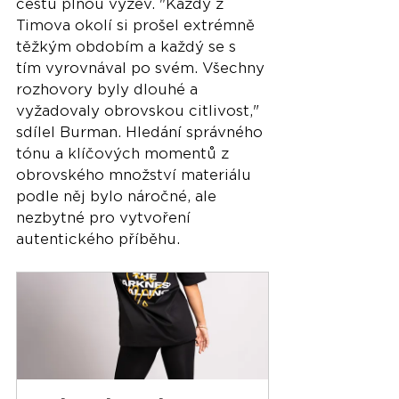
cestu plnou výzev. "Každý z 
Timova okolí si prošel extrémně 
těžkým obdobím a každý se s 
tím vyrovnával po svém. Všechny 
rozhovory byly dlouhé a 
vyžadovaly obrovskou citlivost," 
sdílel Burman. Hledání správného 
tónu a klíčových momentů z 
obrovského množství materiálu 
podle něj bylo náročné, ale 
nezbytné pro vytvoření 
autentického příběhu.