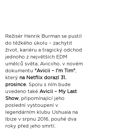
Režisér Henrik Burman se pustil 
do těžkého úkolu – zachytit 
život, kariéru a tragický odchod 
jednoho z největších EDM 
umělců světa, Aviciiho, v novém 
dokumentu 
"Avicii – I'm Tim"
, 
který 
na Netflix dorazí 31. 
prosince
. Spolu s ním bude 
uvedeno také 
Avicii – My Last 
Show
, připomínající jeho 
poslední vystoupení v 
legendárním klubu Ushuaïa na 
Ibize v srpnu 2016, pouhé dva 
roky před jeho smrtí.