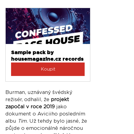
Sample pack by 
housemagazine.cz records
Koupit
Burman, uznávaný švédský 
režisér, odhalil, že 
projekt 
započal v roce 2019
 jako 
dokument o Aviciiho posledním 
albu 
Tim
. Už tehdy bylo jasné, že 
půjde o emocionálně náročnou 