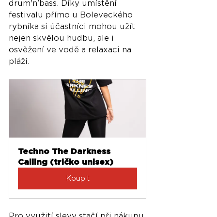
drum'n'bass. Díky umístění 
festivalu přímo u Boleveckého 
rybníka si účastníci mohou užít 
nejen skvělou hudbu, ale i 
osvěžení ve vodě a relaxaci na 
pláži.
Techno The Darkness 
Calling (tričko unisex)
Koupit
Pro využití slevy stačí při nákupu 