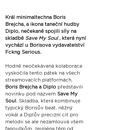
Král minimaltechna Boris 
Brejcha, a ikona taneční hudby 
Diplo, nečekaně spojili síly na 
skladbě 
Save My Soul
 , která nyní 
vychází u Borisova vydavatelství 
Fckng Serious.
Hodně neočekávaná kolaborace 
vyskočila tento pátek na všech 
streamovacích platformách. 
Boris Brejcha a Diplo
 představili 
novinku pod názvem 
Save My 
Soul
. Skladba, která kombinuje 
typický Borisův beat, něžný 
vokál a Diplův precizní cit pro 
melodii se ale nezamlouvá všem 
fanouškům, zejména těm od 