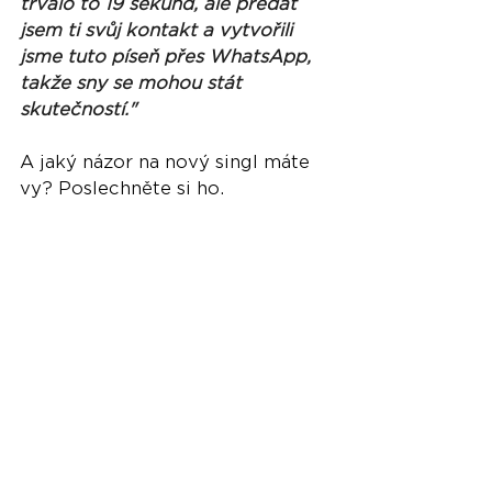
trvalo to 19 sekund, ale předat 
jsem ti svůj kontakt a vytvořili 
jsme tuto píseň přes WhatsApp, 
takže sny se mohou stát 
skutečností."
A jaký názor na nový singl máte 
vy? Poslechněte si ho.