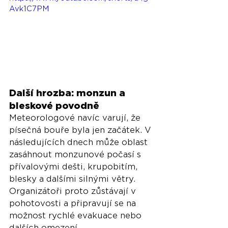
Avk1C7PM
Další hrozba: monzun a 
bleskové povodně
Meteorologové navíc varují, že 
písečná bouře byla jen začátek. V 
následujících dnech může oblast 
zasáhnout monzunové počasí s 
přívalovými dešti, krupobitím, 
blesky a dalšími silnými větry. 
Organizátoři proto zůstávají v 
pohotovosti a připravují se na 
možnost rychlé evakuace nebo 
dalších omezení.