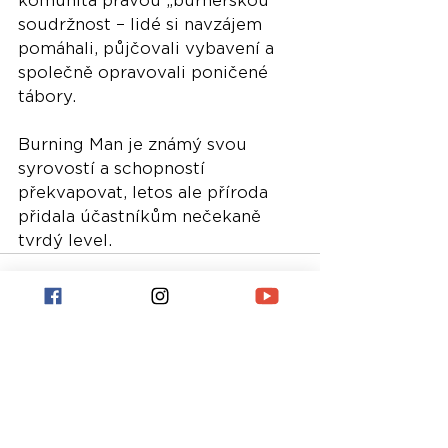
komunita pravou „burnerskou“ 
soudržnost – lidé si navzájem 
pomáhali, půjčovali vybavení a 
společně opravovali poničené 
tábory.
Burning Man je známý svou 
syrovostí a schopností 
překvapovat, letos ale příroda 
přidala účastníkům nečekaně 
tvrdý level.
Nejnovější příspěvky