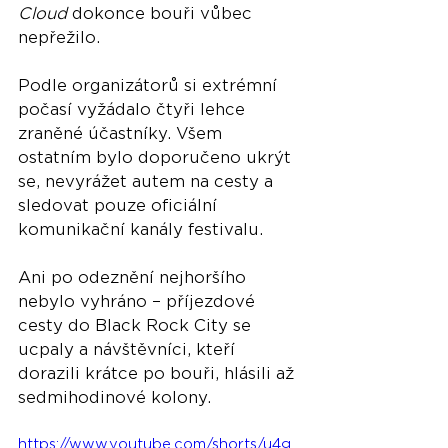
Cloud
 dokonce bouři vůbec 
nepřežilo.
Podle organizátorů si extrémní 
počasí vyžádalo čtyři lehce 
zraněné účastníky. Všem 
ostatním bylo doporučeno ukrýt 
se, nevyrážet autem na cesty a 
sledovat pouze oficiální 
komunikační kanály festivalu.
Ani po odeznění nejhoršího 
nebylo vyhráno – příjezdové 
cesty do Black Rock City se 
ucpaly a návštěvníci, kteří 
dorazili krátce po bouři, hlásili až 
sedmihodinové kolony.
https://www.youtube.com/shorts/u4g