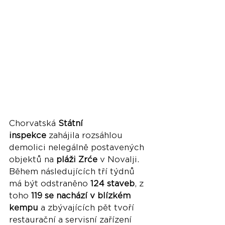
Chorvatská 
Státní 
inspekce
 zahájila rozsáhlou 
demolici nelegálně postavených 
objektů na 
pláži Zrće
 v Novalji. 
Během následujících tří týdnů 
má být odstraněno 
124 staveb
, z 
toho 
119 se nachází v blízkém 
kempu
 a zbývajících pět tvoří 
restaurační a servisní zařízení 