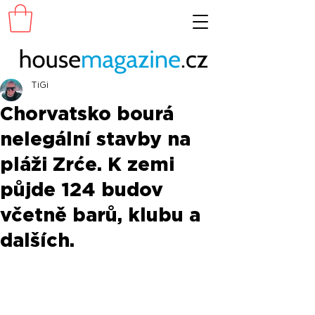
TiGi
Chorvatsko bourá
nelegální stavby na
pláži Zrće. K zemi
půjde 124 budov
včetně barů, klubu a
dalších.