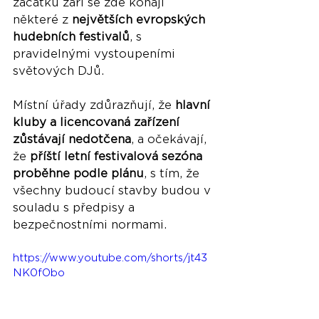
začátku září se zde konají 
některé z 
největších evropských 
hudebních festivalů
, s 
pravidelnými vystoupeními 
světových DJů.
Místní úřady zdůrazňují, že 
hlavní 
kluby a licencovaná zařízení 
zůstávají nedotčena
, a očekávají, 
že 
příští letní festivalová sezóna 
proběhne podle plánu
, s tím, že 
všechny budoucí stavby budou v 
souladu s předpisy a 
bezpečnostními normami.
https://www.youtube.com/shorts/jt43
NK0fObo