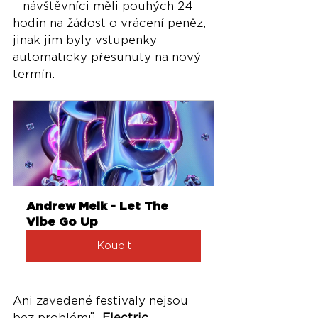
– návštěvníci měli pouhých 24 
hodin na žádost o vrácení peněz, 
jinak jim byly vstupenky 
automaticky přesunuty na nový 
termín.
Andrew Melk - Let The 
Vibe Go Up
Koupit
Ani zavedené festivaly nejsou 
bez problémů. 
Electric 