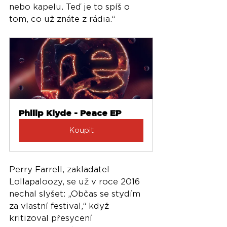
nebo kapelu. Teď je to spíš o 
tom, co už znáte z rádia.“
Philip Klyde - Peace EP
Koupit
Perry Farrell, zakladatel 
Lollapaloozy, se už v roce 2016 
nechal slyšet: „Občas se stydím 
za vlastní festival,“ když 
kritizoval přesycení 