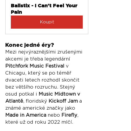
Balistix - I Can't Feel Your 
Pain
Koupit
Konec jedné éry?
Mezi nejvýraznějšími zrušenými 
akcemi je třeba legendární 
Pitchfork Music Festival
 v 
Chicagu, který se po téměř 
dvaceti letech rozhodl skončit 
bez většího rozruchu. Stejný 
osud potkal i 
Music Midtown v 
Atlantě
, floridský 
Kickoff Jam
 a 
známé americké značky jako 
Made in America
 nebo 
Firefly
, 
které už od roku 2022 mlčí.