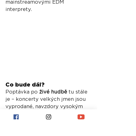
mainstreamovými EDM 
interprety.
Co bude dál?
Poptávka po 
živé hudbě
 tu stále 
je – koncerty velkých jmen jsou 
vyprodané, navzdory vysokým 
cenám. Festivaly ale ztrácí dech, 
protože 
přestaly inovovat
. 
Vymizela surovost, kreativita a 
undergroundový duch, který je 