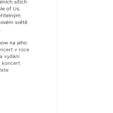
ních sítích 
le of Us. 
řitelným 
movém světě 
.
show na jeho 
ncert v roce 
a vydání 
ý koncert 
žete 