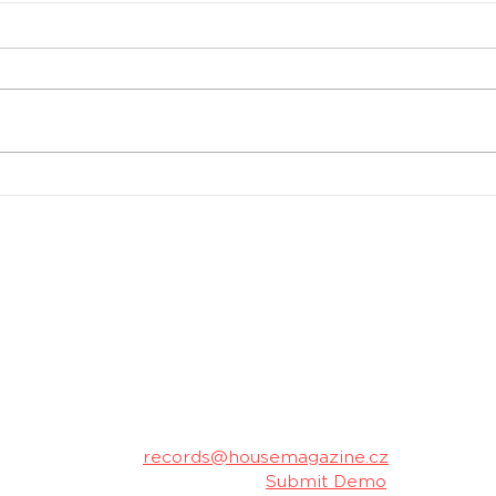
Oficiální aftermovie z
Spus
Tomorrowlandu 2026 je
Cha
venku
Pom
trac
stud
housemagazine.cz records je český label vydá
hudbu. Neklademe meze žánrům a podporujeme m
Máš dobrý track a chceš ho vydat na naše
poslechu a my ti napíšeme.
Kontakt:
records@housemagazine.cz
Pošli nám svou hudbu:
Submit Demo