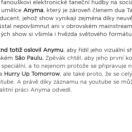
anouškovi elektronické taneční hudby na sociál
e umělce 
Anyma
, který je zároveň členem dua Ta
ducent, jehož show vynikají zejména díky neuvě
zůstal nepovšimnut ani v obrovském mainstrea
ných show si všimla i hvězda světového formátu
nd totiž oslovil Anymu
, aby řídil jeho vizuální 
lském 
São Paulu. 
Zpěvák chtěl, aby jeho první ko
speciální, a to nejenom protože se připravuje n
a 
Hurry Up Tomorrow
, ale také proto, že se cel
outube. A právě díky záznamu na youtube se mů
valitní práci Anyma odvedl.