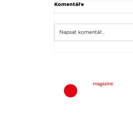
Komentáře
Napsat komentář...
Universal prodává akcie
Spotify za stovky
milionů