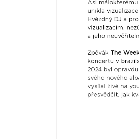
Asi málokterému f
unikla vizualizac
Hvězdný DJ a pro
vizualizacím, ne
a jeho neuvěřitel
Zpěvák 
The Week
koncertu v brazi
2024 byl opravdu 
svého nového alb
vysílal živě na y
přesvědčit, jak k