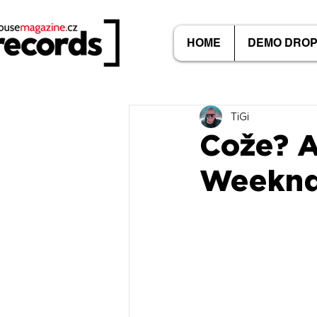
HOME
DEMO DRO
TiGi
Cože? A
Weeknda