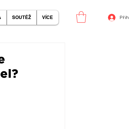
A
SOUTĚŽ
VÍCE
Přih
e
el?