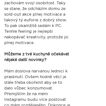
zachovám svojí osobitost. Taky 
se stane, že odcházím domu ze 
sold-out akce plnej motivace a 
takový tý euforie z dobrý show. 
To pak okamžitě sedám k PC. 
Tenhle feeling je nejlepší 
nakopávač kreativity, protože jsi 
plnej motivace. 
Můžeme z tvé kuchyně očekávat 
nějaké další novinky?
Mám doslova narvanou lednici k 
prasknutí. Ovšem hodně věcí je 
stále třeba okořenit aby se to 
dalo vůbec konzumovat. 
Přemýšlím že na mém 
Instagramu budu více postovat 
co mám rozdělaného. Dokonce je 