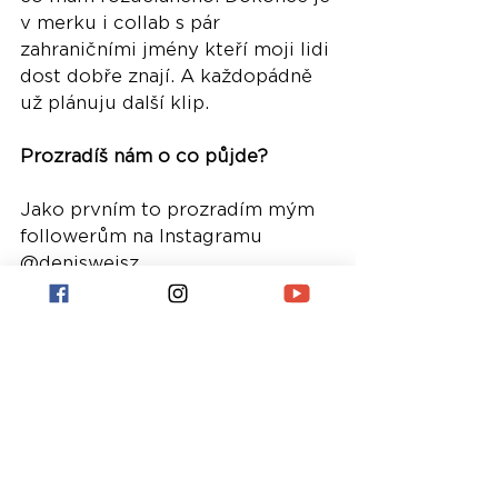
v merku i collab s pár 
zahraničními jmény kteří moji lidi 
dost dobře znají. A každopádně 
už plánuju další klip. 
Prozradíš nám o co půjde?
Jako prvním to prozradím mým 
followerům na Instagramu 
@denisweisz. 
Je něco, co bys rád řekl v 
návaznosti na aktuální release?
Chci požádat lidi, aby to 
maximálně podpořili a dali mi do 
komentářů během vydání vědět 
jak se jim track líbí. Na releasu 