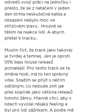
odvedli svojí práci na jedničku i 
přesto, že se z natáčení v jeden 
den strhla neskutečná kalba a 
obsazení nebylo moc ve 
střízlivém stavu.  Hrozně se 
těším na reakce lidí. A abych 
přešel k tracku.. 
Musím říct, že track jako takovej 
je tvrdej a temnej. Jen je oproti 
95% bass house releasů 
pomalejší. Pro tento track se ta 
změna hodí, má to ten správný 
vibe. Snažím se přijít s něčím 
odlišným, co nebude znít jak 
přes kopírák jako většina releasů 
tohoto žánru. Hlavně chci, aby v 
lidech vyvolal nějaký feeling a 
byl pro lidi zážitkem. A podle mě 