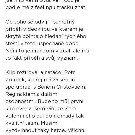
jsem to ventilovat ven, což je 
podle mě z feelingu tracku znát. 
Od toho se odvíjí i samotný 
příběh videoklipu ve kterém je 
skrytá pointa o hledání rychlého 
štěstí v této uspěchané době. 
Není to jen random vizuál, ale má 
to fakt příběh a svůj význam. 
Klip režíroval a natáčel Petr 
Zoubek, kterej má za sebou 
spolupráci s Benem Cristovaem, 
Reginaldem a dalšími 
osobnostmi. Bude to můj první 
klip ever a jsem rád, že jsem 
kolem něho dal dohromady tak 
kvalitní team. Musím 
vyzdvihnout taky herce. Všichni 