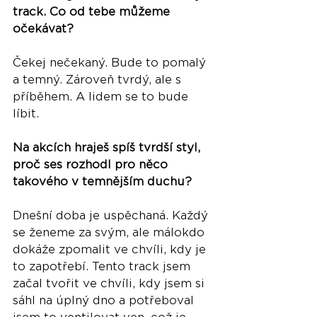
track. Co od tebe můžeme 
očekávat?
Čekej nečekaný. Bude to pomalý 
a temný. Zároveň tvrdý, ale s 
příběhem. A lidem se to bude 
líbit. 
Na akcích hraješ spíš tvrdší styl, 
proč ses rozhodl pro něco 
takového v temnějším duchu?
Dnešní doba je uspěchaná. Každý 
se ženeme za svým, ale málokdo 
dokáže zpomalit ve chvíli, kdy je 
to zapotřebí. Tento track jsem 
začal tvořit ve chvíli, kdy jsem si 
sáhl na úplný dno a potřeboval 