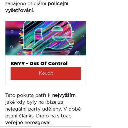
zahájeno oficiální 
policejní 
vyšetřování
.
KNYY - Out Of Control
Koupit
Tato pokuta patří k 
nejvyšším
, 
jaké kdy byly na Ibize za 
nelegální party uděleny. V době 
psaní článku Diplo na situaci 
veřejně nereagoval
.