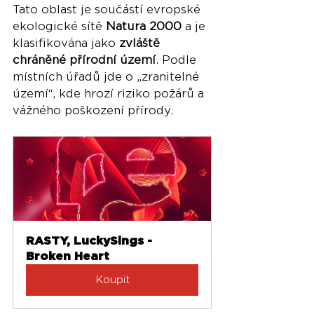
Tato oblast je součástí evropské 
ekologické sítě 
Natura 2000
 a je 
klasifikována jako 
zvláště 
chráněné přírodní území
. Podle 
místních úřadů jde o „zranitelné 
území“, kde hrozí riziko požárů a 
vážného poškození přírody.
RASTY, LuckySings - 
Broken Heart
Koupit