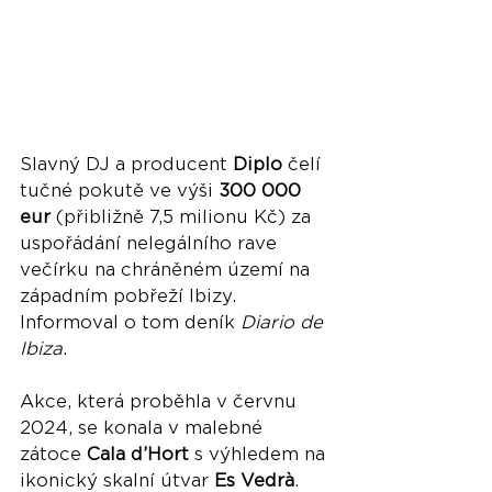
Slavný DJ a producent 
Diplo
 čelí 
tučné pokutě ve výši 
300 000 
eur
 (přibližně 7,5 milionu Kč) za 
uspořádání nelegálního rave 
večírku na chráněném území na 
západním pobřeží Ibizy. 
Informoval o tom deník 
Diario de 
Ibiza
.
Akce, která proběhla v červnu 
2024, se konala v malebné 
zátoce 
Cala d’Hort
 s výhledem na 
ikonický skalní útvar 
Es Vedrà
. 