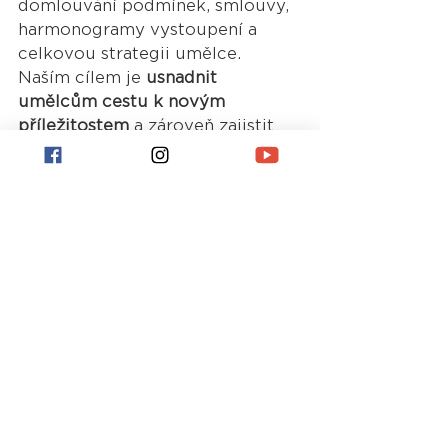
domlouvání podmínek, smlouvy, 
harmonogramy vystoupení a 
celkovou strategii umělce. 
Naším cílem je 
usnadnit 
umělcům cestu k novým 
příležitostem
 a zároveň zajistit 
pořadatelům kvalitní line-up pro 
jejich eventy.
Více na 
musart.cz
Nejnovější příspěvky