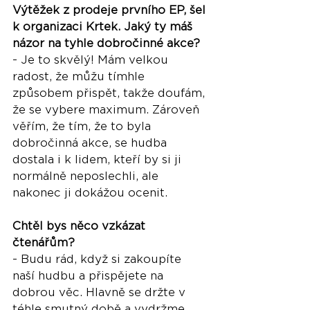
Výtěžek z prodeje prvního EP, šel 
k organizaci Krtek. Jaký ty máš 
názor na tyhle dobročinné akce? 
- Je to skvělý! Mám velkou 
radost, že můžu tímhle 
způsobem přispět, takže doufám, 
že se vybere maximum. Zároveň 
věřím, že tím, že to byla 
dobročinná akce, se hudba 
dostala i k lidem, kteří by si ji 
normálně neposlechli, ale 
nakonec ji dokážou ocenit.
Chtěl bys něco vzkázat 
čtenářům?
- Budu rád, když si zakoupíte 
naší hudbu a přispějete na 
dobrou věc. Hlavně se držte v 
téhle smutný době a vydržme 