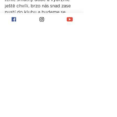
ještě chvíli, brzo nás snad zase 
pustí do klubu a budeme se 
moct bavit. A všem začínajícím 
DJům a producentům hodně 
štěstí a pevný nervy, budete je 
potřebovat. Jinak všem veselé 
Vánoce a šťastný nový rok, snad 
bude o něco lepší, než tenhle.
Díky za pokec
- Taky děkuju a mějte se fajn.
Nejnovější příspěvky