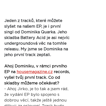
Jeden z tracků, které můžete 
slyšet na našem EP, je i první 
singl od Dominika Quarka. Jeho 
skladba Battery Acid je asi nejvíc 
undergroundová věc na tomhle 
releasu. My jsme se Dominika na 
jeho první track zeptali.
Ahoj Dominiku, v rámci prvního 
EP na 
housemagazine.cz
 records, 
vyšel tvůj první track. Co od 
skladby můžeme očekávat?
- Ahoj Jirko, je to tak a jsem rád, 
že vydání EP bylo spojeno s 
dobrou věcí, takže ještě jednou 
děkuji za oslovení. Track bude 