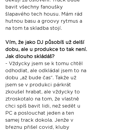
bavit všechny fanoušky 
šlapavého tech housu. Mám rád 
hutnou basu a groovy rytmus a 
na tom ta skladba stojí.
Vím, že jako DJ působíš už delší 
dobu, ale u produkce to tak není. 
Jak dlouho skládáš?
- Vždycky jsem se k tomu chtěl 
odhodlat, ale odkládal jsem to na 
dobu „až bude čas“. Takže už 
jsem se v produkci párkrát 
zkoušel hrabat, ale vždycky to 
ztroskotalo na tom, že vlastně 
chci spíš bavit lidi, než sedět u 
PC a poslouchat jeden a ten 
samej track dokola. Jenže v 
březnu přišel covid, kluby 