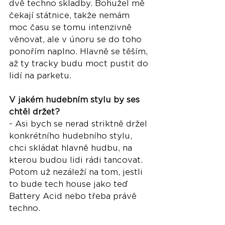
dvě techno skladby. Bohužel mě 
čekají státnice, takže nemám 
moc času se tomu intenzivně 
věnovat, ale v únoru se do toho 
ponořím naplno. Hlavně se těším, 
až ty tracky budu moct pustit do 
lidí na parketu.
V jakém hudebním stylu by ses 
chtěl držet?
- Asi bych se nerad striktně držel 
konkrétního hudebního stylu, 
chci skládat hlavně hudbu, na 
kterou budou lidi rádi tancovat. 
Potom už nezáleží na tom, jestli 
to bude tech house jako teď 
Battery Acid nebo třeba právě 
techno.