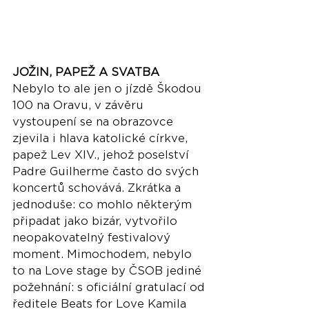
JOŽIN, PAPEŽ A SVATBA
Nebylo to ale jen o jízdě Škodou 
100 na Oravu, v závěru 
vystoupení se na obrazovce 
zjevila i hlava katolické církve, 
papež Lev XIV., jehož poselství 
Padre Guilherme často do svých 
koncertů schovává. Zkrátka a 
jednoduše: co mohlo některým 
připadat jako bizár, vytvořilo 
neopakovatelný festivalový 
moment. Mimochodem, nebylo 
to na Love stage by ČSOB jediné 
požehnání: s oficiální gratulací od 
ředitele Beats for Love Kamila 