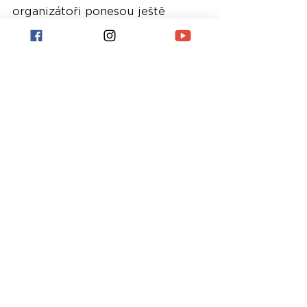
organizátoři ponesou ještě 
dlouho. Prakticky okamžitě 
začaly naplno přípravy pro rok 
2027, byť dozvuky ještě 
návštěvníci zaznamenat můžou. 
Stále je totiž k dispozici 
festivalový merchandising, 
nadále běží i sbírka Beats for 
Charity, která se letos snaží 
pomoct dětem Oliverovi a 
Michaelovi, jejichž životní start 
provází řada překážek. 