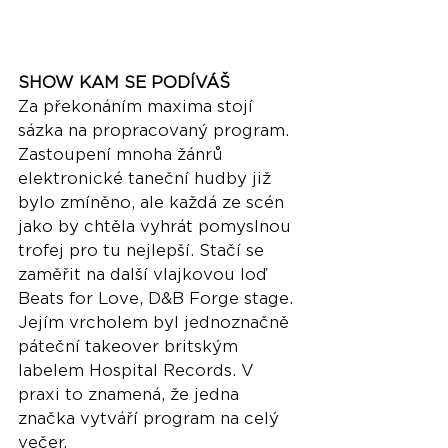
SHOW KAM SE PODÍVÁŠ
Za překonáním maxima stojí 
sázka na propracovaný program. 
Zastoupení mnoha žánrů 
elektronické taneční hudby již 
bylo zmíněno, ale každá ze scén 
jako by chtěla vyhrát pomyslnou 
trofej pro tu nejlepší. Stačí se 
zaměřit na další vlajkovou loď 
Beats for Love, D&B Forge stage. 
Jejím vrcholem byl jednoznačně 
páteční takeover britským 
labelem Hospital Records. V 
praxi to znamená, že jedna 
značka vytváří program na celý 
večer. 