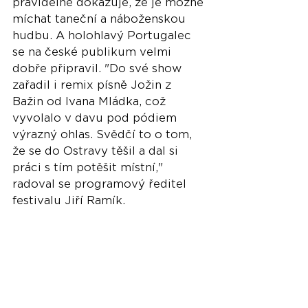
pravidelně dokazuje, že je možné 
míchat taneční a náboženskou 
hudbu. A holohlavý Portugalec 
se na české publikum velmi 
dobře připravil. "Do své show 
zařadil i remix písně Jožin z 
Bažin od Ivana Mládka, což 
vyvolalo v davu pod pódiem 
výrazný ohlas. Svědčí to o tom, 
že se do Ostravy těšil a dal si 
práci s tím potěšit místní," 
radoval se programový ředitel 
festivalu Jiří Ramík. 