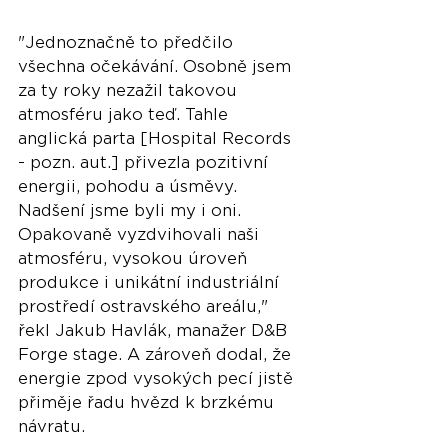
"Jednoznačně to předčilo 
všechna očekávání. Osobně jsem 
za ty roky nezažil takovou 
atmosféru jako teď. Tahle 
anglická parta [Hospital Records 
- pozn. aut.] přivezla pozitivní 
energii, pohodu a úsměvy. 
Nadšení jsme byli my i oni. 
Opakovaně vyzdvihovali naši 
atmosféru, vysokou úroveň 
produkce i unikátní industriální 
prostředí ostravského areálu," 
řekl Jakub Havlák, manažer D&B 
Forge stage. A zároveň dodal, že 
energie zpod vysokých pecí jistě 
přiměje řadu hvězd k brzkému 
návratu. 