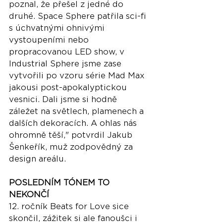
poznal, že přešel z jedné do 
druhé. Space Sphere patřila sci-fi 
s úchvatnými ohnivými 
vystoupeními nebo 
propracovanou LED show, v 
Industrial Sphere jsme zase 
vytvořili po vzoru série Mad Max 
jakousi post-apokalyptickou 
vesnici. Dali jsme si hodně 
záležet na světlech, plamenech a 
dalších dekoracích. A ohlas nás 
ohromně těší," potvrdil Jakub 
Šenkeřík, muž zodpovědný za 
design areálu. 
POSLEDNÍM TÓNEM TO 
NEKONČÍ
12. ročník Beats for Love sice 
skončil, zážitek si ale fanoušci i 