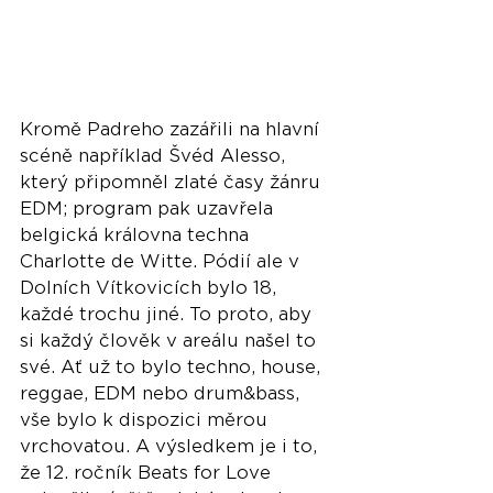
Kromě Padreho zazářili na hlavní 
scéně například Švéd Alesso, 
který připomněl zlaté časy žánru 
EDM; program pak uzavřela 
belgická královna techna 
Charlotte de Witte. Pódií ale v 
Dolních Vítkovicích bylo 18, 
každé trochu jiné. To proto, aby 
si každý člověk v areálu našel to 
své. Ať už to bylo techno, house, 
reggae, EDM nebo drum&bass, 
vše bylo k dispozici měrou 
vrchovatou. A výsledkem je i to, 
že 12. ročník Beats for Love 