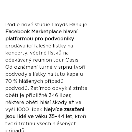
Podle nové studie Lloyds Bank je 
Facebook Marketplace hlavní 
platformou pro podvodníky
prodávající falešné lístky na 
koncerty, včetně lístků na 
očekávaný reunion tour Oasis. 
Od oznámení turné v srpnu tvoří 
podvody s lístky na tuto kapelu 
70 % hlášených případů 
podvodů. Zatímco obvyklá ztráta 
obětí je přibližně 346 liber, 
některé oběti hlásí škody až ve 
výši 1000 liber. 
Nejvíce zasaženi 
jsou lidé ve věku 35–44 let
, kteří 
tvoří třetinu všech hlášených 
případů.