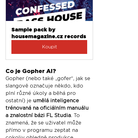
Sample pack by 
housemagazine.cz records
Koupit
Co je Gopher AI?
Gopher (nebo také „gofer“, jak se 
slangově označuje někdo, kdo 
plní různé úkoly a běhá pro 
ostatní) je 
umělá inteligence 
trénovaná na oficiálním manuálu 
a znalostní bázi FL Studia
. To 
znamená, že se uživatel může 
přímo v programu zeptat na 
cokoliv ohledně produkce, 