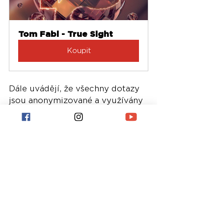
Tom Fabi - True Sight
Koupit
Dále uvádějí, že všechny dotazy 
jsou anonymizované a využívány 
pouze k vylepšení systému. 
Výjimkou je situace, kdy uživatel 
zahájí kontakt se zákaznickou 
podporou – tam může být část 
konverzace přiřazena k ticketu, 
ale opět bez propojení na jiné 
záznamy.
Image-Line tak dává jasně najevo, 
že si váží soukromí svých 