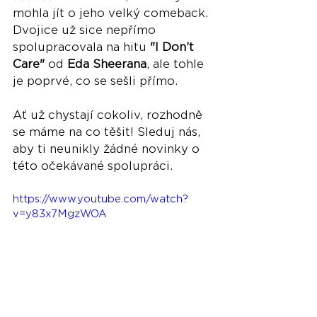
mohla jít o jeho velký comeback. 
Dvojice už sice nepřímo 
spolupracovala na hitu 
"I Don’t 
Care"
 od 
Eda Sheerana
, ale tohle 
je poprvé, co se sešli přímo.
Ať už chystají cokoliv, rozhodně 
se máme na co těšit! Sleduj nás, 
aby ti neunikly žádné novinky o 
této očekávané spolupráci.
https://www.youtube.com/watch?
v=y83x7MgzWOA