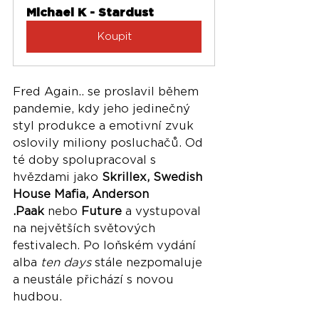
Michael K - Stardust
Koupit
Fred Again.. se proslavil během 
pandemie, kdy jeho jedinečný 
styl produkce a emotivní zvuk 
oslovily miliony posluchačů. Od 
té doby spolupracoval s 
hvězdami jako 
Skrillex, Swedish 
House Mafia, Anderson 
.Paak
 nebo 
Future
 a vystupoval 
na největších světových 
festivalech. Po loňském vydání 
alba 
ten days
 stále nezpomaluje 
a neustále přichází s novou 
hudbou.