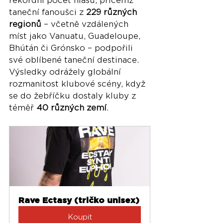
rekordní počet hlasů, přičemž 
taneční fanoušci z 
229 různých 
regionů
 – včetně vzdálených 
míst jako Vanuatu, Guadeloupe, 
Bhútán či Grónsko – podpořili 
své oblíbené taneční destinace. 
Výsledky odrážely globální 
rozmanitost klubové scény, když 
se do žebříčku dostaly kluby z 
téměř 
40 různých zemí
.
Rave Ectasy (tričko unisex)
Koupit