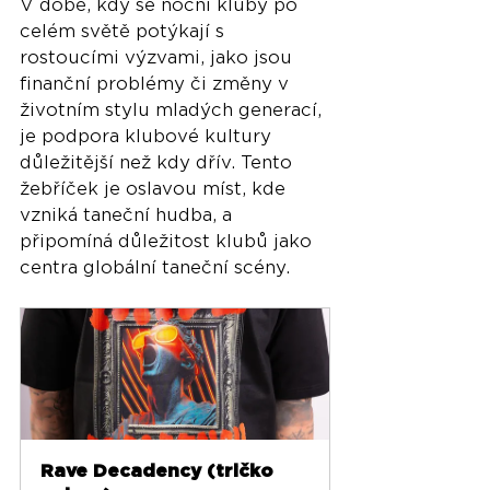
V době, kdy se noční kluby po 
celém světě potýkají s 
rostoucími výzvami, jako jsou 
finanční problémy či změny v 
životním stylu mladých generací, 
je podpora klubové kultury 
důležitější než kdy dřív. Tento 
žebříček je oslavou míst, kde 
vzniká taneční hudba, a 
připomíná důležitost klubů jako 
centra globální taneční scény.
Rave Decadency (tričko 