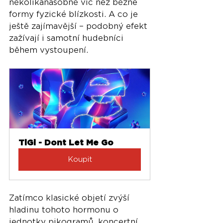
několikanásobně víc než běžné 
formy fyzické blízkosti. A co je 
ještě zajímavější – podobný efekt 
zažívají i samotní hudebníci 
během vystoupení.
TiGi - Dont Let Me Go
Koupit
Zatímco klasické objetí zvýší 
hladinu tohoto hormonu o 
jednotky pikogramů, koncertní 