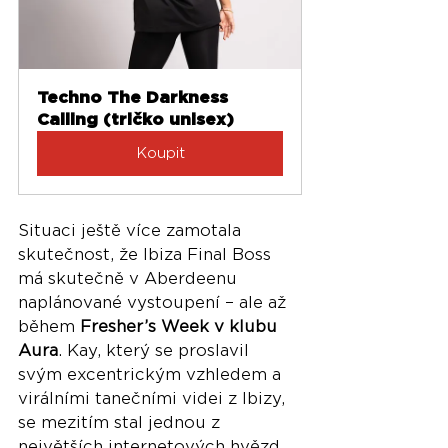
Techno The Darkness 
Calling (tričko unisex)
Koupit
Situaci ještě více zamotala 
skutečnost, že Ibiza Final Boss 
má skutečně v Aberdeenu 
naplánované vystoupení – ale až 
během 
Fresher’s Week v klubu 
Aura
. Kay, který se proslavil 
svým excentrickým vzhledem a 
virálními tanečními videi z Ibizy, 
se mezitím stal jednou z 
největších internetových hvězd 