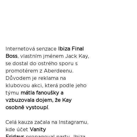
Internetová senzace 
Ibiza Final 
Boss
, vlastním jménem Jack Kay, 
se dostal do ostrého sporu s 
promotérem z Aberdeenu. 
Důvodem je reklama na 
klubovou akci, která podle jeho 
týmu 
mátla fanoušky a 
vzbuzovala dojem, že Kay 
osobně vystoupí
.
Celá kauza začala na Instagramu, 
kde účet 
Vanity 
Fridays
 propagoval party „Ibiza 