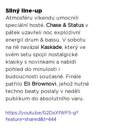
Silný line-up
Atmosféru víkendu umocnili 
speciální hosté. 
Chase & Status
 v 
pátek uzavřeli noc explozivní 
energií drum & bassu. V sobotu 
na ně navázal 
Kaskade
, který ve 
svém setu spojil nostalgické 
klasiky s novinkami a nabídl 
pohled do minulosti i 
budoucnosti současně. Finále 
patřilo 
Eli Brownovi
, jehož hutné 
techno beaty poslaly v neděli 
publikum do absolutního varu.
https://youtu.be/G2DxXfWF5-g?
feature=shared&t=444