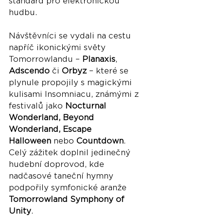
standard pro elektronickou 
hudbu. 
Návštěvníci se vydali na cestu 
napříč ikonickými světy 
Tomorrowlandu – 
Planaxis
, 
Adscendo
 či 
Orbyz
 – které se 
plynule propojily s magickými 
kulisami Insomniacu, známými z 
festivalů jako 
Nocturnal 
Wonderland, Beyond 
Wonderland, Escape 
Halloween
 nebo 
Countdown
. 
Celý zážitek doplnil jedinečný 
hudební doprovod, kde 
nadčasové taneční hymny 
podpořily symfonické aranže 
Tomorrowland Symphony of 
Unity
.